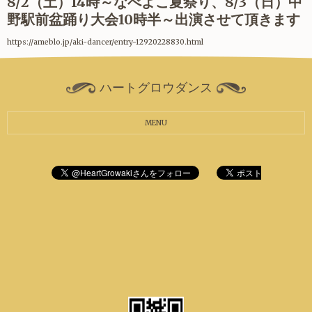
8/2（土）14時～なべよこ夏祭り、8/3（日）中
野駅前盆踊り大会10時半～出演させて頂きます
https://ameblo.jp/aki-dancer/entry-12920228830.html
ハートグロウダンス
MENU