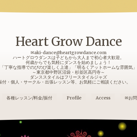
Heart Grow Dance
✉aki-dance@heartgrowdance.com
ハートグロウダンスは子どもから大人まで初心者大歓迎。
何歳からでも気軽にダンスを始めましょう！
「丁寧な指導でのびのび楽しく上達」「明るくアットホームな雰囲気」
～東京都中野区沼袋・杉並区高円寺～
ダンススタイルはフリースタイルジャズ
振付・個人・サークル・出張レッスン等、お気軽にご相談ください
各種レッスン/料金/振付
Profile
Access
✉お