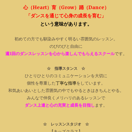
心（Heart）育（Grow）
踊（Dance）
「ダンスを通じて心身の成長を育む」
という意味があります。
初めての方でも馴染みやすく明るい雰囲気のレッスン。
のびのびと自由に
週1回のダンスレッスンを心から楽しんでもらえるスクール
です。
☆ 指導スタンス ☆
ひとりひとりのコミュニケーションを大切に
個性を尊重した
丁寧な指導
をしています。
和気あいあいとした雰囲気の中でもやるときはきちんとやる。
みんなで仲良くメリハリのあるレッスンで
ダンス上達と心の充実と成長を目指し
ます。
☆ レッスンスタジオ ☆
【キッズクラス】