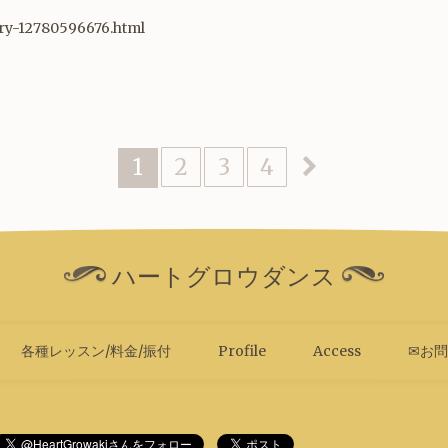
ntry-12780596676.html
1
2
3
4
ハートグロウダンス
各種レッスン/料金/振付
Profile
Access
✉お