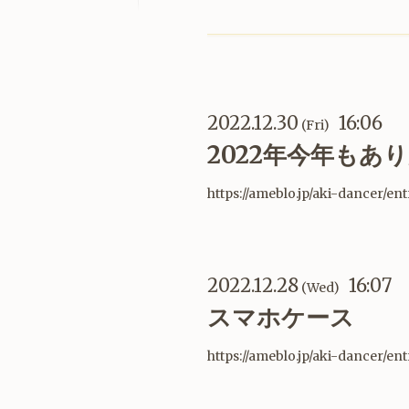
2022.12.30
16:06
(Fri)
2022年今年もあ
https://ameblo.jp/aki-dancer/en
2022.12.28
16:07
(Wed)
スマホケース
https://ameblo.jp/aki-dancer/en