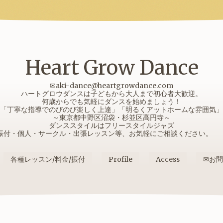
Heart Grow Dance
✉aki-dance@heartgrowdance.com
ハートグロウダンスは子どもから大人まで初心者大歓迎。
何歳からでも気軽にダンスを始めましょう！
「丁寧な指導でのびのび楽しく上達」「明るくアットホームな雰囲気」
～東京都中野区沼袋・杉並区高円寺～
ダンススタイルはフリースタイルジャズ
振付・個人・サークル・出張レッスン等、お気軽にご相談ください
各種レッスン/料金/振付
Profile
Access
✉お