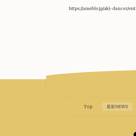
https://ameblo.jp/aki-dancer/e
Top
最新NEWS