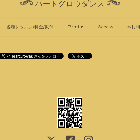
ハートグロウダンス
各種レッスン/料金/振付
Profile
Access
✉お