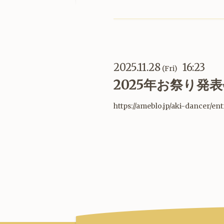
2025.11.28
16:23
(Fri)
2025年お祭り発
https://ameblo.jp/aki-dancer/e