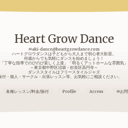
Heart Grow Dance
✉aki-dance@heartgrowdance.com
ハートグロウダンスは子どもから大人まで初心者大歓迎。
何歳からでも気軽にダンスを始めましょう！
「丁寧な指導でのびのび楽しく上達」「明るくアットホームな雰囲気」
～東京都中野区沼袋・杉並区高円寺～
ダンススタイルはフリースタイルジャズ
振付・個人・サークル・出張レッスン等、お気軽にご相談ください
各種レッスン/料金/振付
Profile
Access
✉お