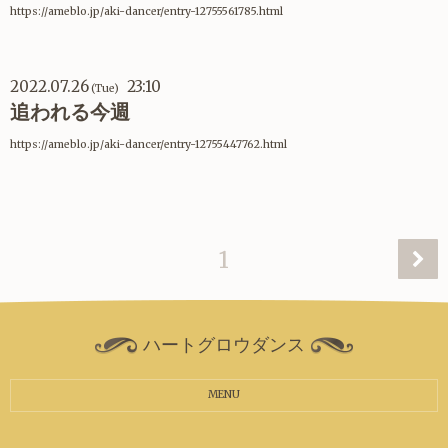
https://ameblo.jp/aki-dancer/entry-12755561785.html
2022.07.26
23:10
(Tue)
追われる今週
https://ameblo.jp/aki-dancer/entry-12755447762.html
1
ハートグロウダンス
MENU