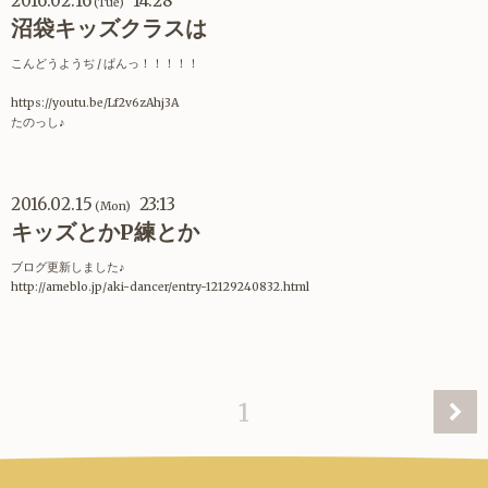
2016.02.16
14:28
(Tue)
沼袋キッズクラスは
こんどうようぢ / ぱんっ！！！！！
https://youtu.be/Lf2v6zAhj3A
たのっし♪
2016.02.15
23:13
(Mon)
キッズとかP練とか
ブログ更新しました♪
http://ameblo.jp/aki-dancer/entry-12129240832.html
1