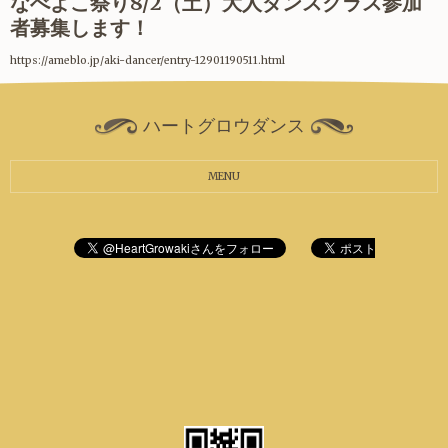
なべよこ祭り8/2（土）大人ダンスクラス参加
者募集します！
https://ameblo.jp/aki-dancer/entry-12901190511.html
ハートグロウダンス
MENU