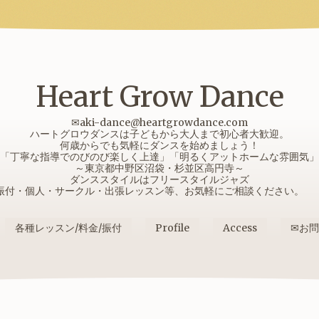
Heart Grow Dance
✉aki-dance@heartgrowdance.com
ハートグロウダンスは子どもから大人まで初心者大歓迎。
何歳からでも気軽にダンスを始めましょう！
「丁寧な指導でのびのび楽しく上達」「明るくアットホームな雰囲気」
～東京都中野区沼袋・杉並区高円寺～
ダンススタイルはフリースタイルジャズ
振付・個人・サークル・出張レッスン等、お気軽にご相談ください
各種レッスン/料金/振付
Profile
Access
✉お