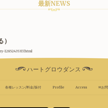
最新NEWS
る）
try-12852435317.html
ハートグロウダンス
各種レッスン/料金/振付
Profile
Access
✉お