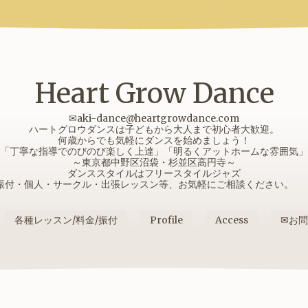
Heart Grow Dance
✉aki-dance@heartgrowdance.com
ハートグロウダンスは子どもから大人まで初心者大歓迎。
何歳からでも気軽にダンスを始めましょう！
「丁寧な指導でのびのび楽しく上達」「明るくアットホームな雰囲気」
～東京都中野区沼袋・杉並区高円寺～
ダンススタイルはフリースタイルジャズ
振付・個人・サークル・出張レッスン等、お気軽にご相談ください
各種レッスン/料金/振付
Profile
Access
✉お