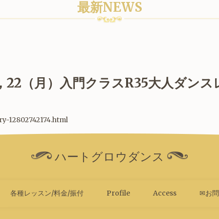
最新NEWS
5，22（月）入門クラスR35大人ダン
try-12802742174.html
ハートグロウダンス
各種レッスン/料金/振付
Profile
Access
✉お