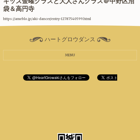
キッズ金曜クラスと大人さんクラス＠中野区沼
袋＆高円寺
https://ameblo.jp/aki-dancer/entry-12787540599.html
ハートグロウダンス
MENU