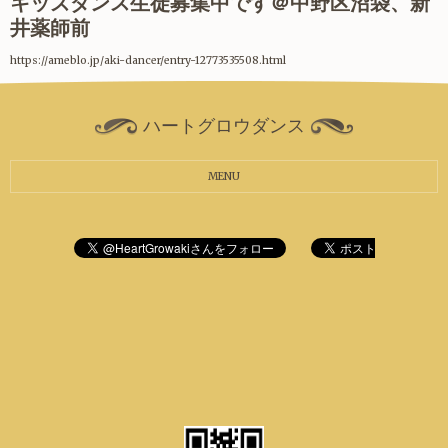
キッズダンス生徒募集中です＠中野区沼袋、新
井薬師前
https://ameblo.jp/aki-dancer/entry-12773535508.html
ハートグロウダンス
MENU