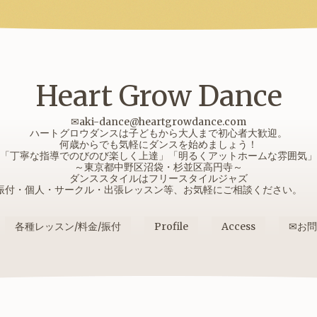
Heart Grow Dance
✉aki-dance@heartgrowdance.com
ハートグロウダンスは子どもから大人まで初心者大歓迎。
何歳からでも気軽にダンスを始めましょう！
「丁寧な指導でのびのび楽しく上達」「明るくアットホームな雰囲気」
～東京都中野区沼袋・杉並区高円寺～
ダンススタイルはフリースタイルジャズ
振付・個人・サークル・出張レッスン等、お気軽にご相談ください
各種レッスン/料金/振付
Profile
Access
✉お