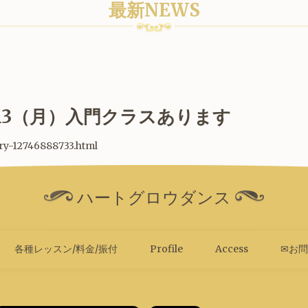
最新NEWS
13（月）入門クラスあります
try-12746888733.html
ハートグロウダンス
各種レッスン/料金/振付
Profile
Access
✉お