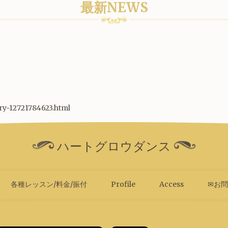
最新NEWS
try-12721784623.html
ハートグロウダンス
各種レッスン/料金/振付
Profile
Access
✉お