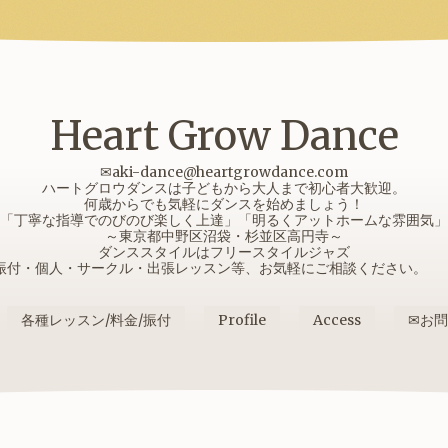
Heart Grow Dance
✉aki-dance@heartgrowdance.com
ハートグロウダンスは子どもから大人まで初心者大歓迎。
何歳からでも気軽にダンスを始めましょう！
「丁寧な指導でのびのび楽しく上達」「明るくアットホームな雰囲気」
～東京都中野区沼袋・杉並区高円寺～
ダンススタイルはフリースタイルジャズ
振付・個人・サークル・出張レッスン等、お気軽にご相談ください
各種レッスン/料金/振付
Profile
Access
✉お