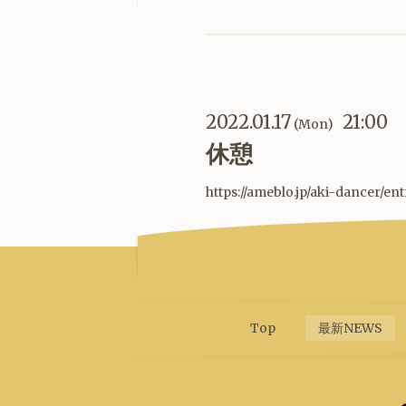
2022.01.17
21:00
(Mon)
休憩
https://ameblo.jp/aki-dancer/en
Top
最新NEWS