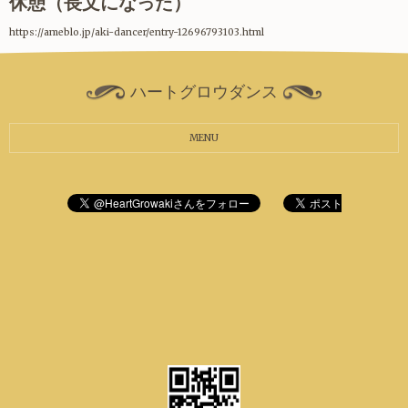
休憩（長文になった）
https://ameblo.jp/aki-dancer/entry-12696793103.html
ハートグロウダンス
MENU