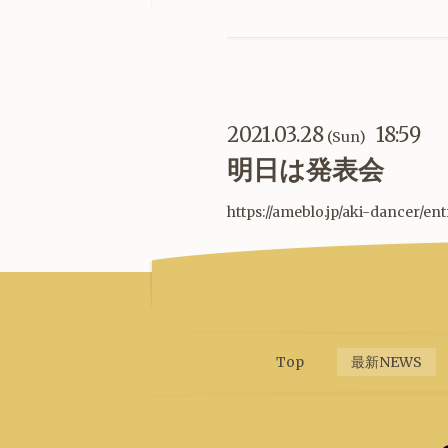
2021.03.28
18:59
(Sun)
明日は発表会
https://ameblo.jp/aki-dancer/en
Top
最新NEWS