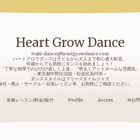
Heart Grow Dance
✉aki-dance@heartgrowdance.com
ハートグロウダンスは子どもから大人まで初心者大歓迎。
何歳からでも気軽にダンスを始めましょう！
「丁寧な指導でのびのび楽しく上達」「明るくアットホームな雰囲気」
～東京都中野区沼袋・杉並区高円寺～
ダンススタイルはフリースタイルジャズ
振付・個人・サークル・出張レッスン等、お気軽にご相談ください
各種レッスン/料金/振付
Profile
Access
✉お