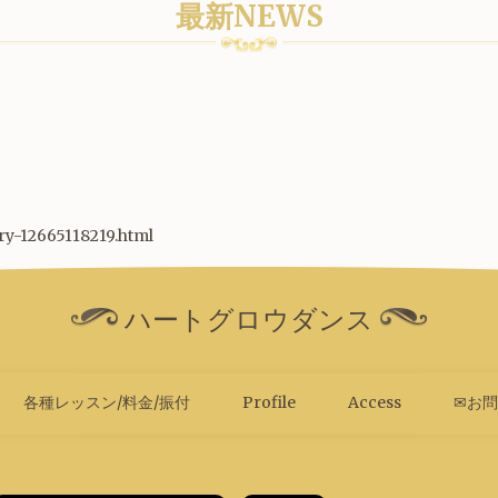
最新NEWS
try-12665118219.html
ハートグロウダンス
各種レッスン/料金/振付
Profile
Access
✉お