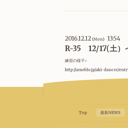
2016.12.12
13:54
(Mon)
R-35 12/17(
練習の様子♪
http://ameblo.jp/aki-dancer/ent
Top
最新NEWS