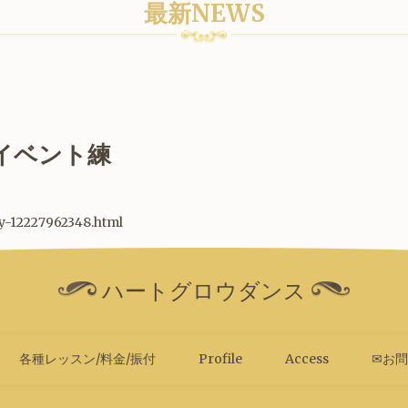
最新NEWS
土）イベント練
ry-12227962348.html
ハートグロウダンス
各種レッスン/料金/振付
Profile
Access
✉お