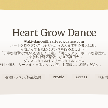
Heart Grow Dance
✉aki-dance@heartgrowdance.com
ハートグロウダンスは子どもから大人まで初心者大歓迎。
何歳からでも気軽にダンスを始めましょう！
「丁寧な指導でのびのび楽しく上達」「明るくアットホームな雰囲気」
～東京都中野区沼袋・杉並区高円寺～
ダンススタイルはフリースタイルジャズ
振付・個人・サークル・出張レッスン等、お気軽にご相談ください
各種レッスン/料金/振付
Profile
Access
✉お