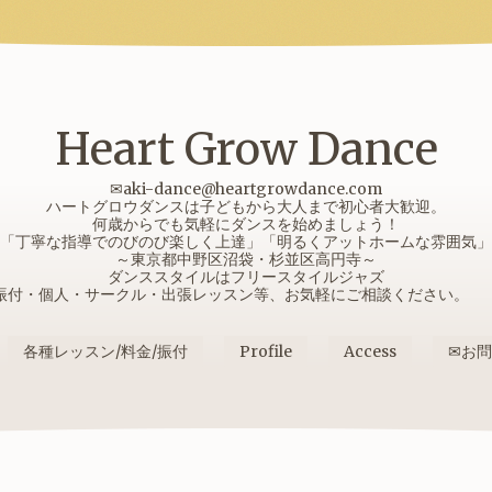
Heart Grow Dance
✉aki-dance@heartgrowdance.com
ハートグロウダンスは子どもから大人まで初心者大歓迎。
何歳からでも気軽にダンスを始めましょう！
「丁寧な指導でのびのび楽しく上達」「明るくアットホームな雰囲気」
～東京都中野区沼袋・杉並区高円寺～
ダンススタイルはフリースタイルジャズ
振付・個人・サークル・出張レッスン等、お気軽にご相談ください
各種レッスン/料金/振付
Profile
Access
✉お