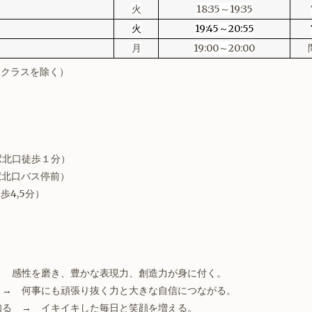
火
18:35～19:35
火
19:45～20:55
月
19:00～20:00
児クラスを除く）
駅北口徒歩１分）
（沼袋駅北口バス停前）
歩4,5分）
→ 感性を磨き、豊かな表現力、創造力が身に付く。
 → 何事にも頑張り抜く力と大きな自信につながる。
知る → イキイキした毎日と笑顔を増える。