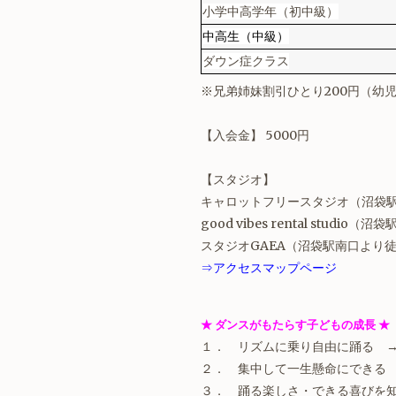
小学中高学年（初中級）
中高生（中級）
ダウン症クラス
※兄弟姉妹割引ひとり200円（幼
【入会金】 5000円
【スタジオ】
キャロットフリースタジオ（沼袋
good vibes rental studio
スタジオGAEA（沼袋駅南口より徒
⇒アクセスマップページ
★ ダンスがもたらす子どもの成長 ★
１． リズムに乗り自由に踊る 
２． 集中して一生懸命にできる
３． 踊る楽しさ・できる喜びを