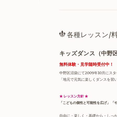
各種レッスン/
キッズダンス（中野区
無料体験・見学随時受付
中！
中野区沼袋にて2009年10月にス
「地元で元気に楽しくダンスを習
★
レッスン方針
★
「こどもの個性と可能性を広げ」 「
自由に・楽しく・基礎から・しっ