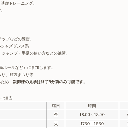
と基礎トレーニング。
す。
テップなどの練習。
めジャズダンス系
ジャンプ・手足の使い方などの練習。
民ホールなど）に参加します。
つり、野方まつり等
いため、
親御様の見学
は終了5分前のみ可能です。
ルは目安
曜日
時間
金
18:00～18:50
火
17:30～18:30