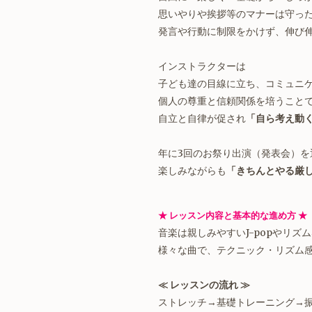
思いやりや挨拶等のマナーは守っ
発言や行動に制限をかけず、伸び
インストラクターは
子ども達の目線に立ち、コミュニ
個人の尊重と信頼関係を培うこと
自立と自律が促され
「自ら考え動く
年に3回のお祭り出演（発表会）を
楽しみながらも
「きちんとやる厳し
★ レッスン内容と基本的な進め方 ★
音楽は親しみやすいJ-popやリ
様々な曲で、テクニック・リズム
≪ レッスンの流れ ≫
ストレッチ→基礎トレーニング→