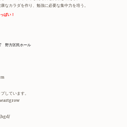
健康なカラダを作り、勉強に必要な集中力を培う。
っぱい！
ENT 野方区民ホール
om
ップしています。
heartgrow
_hgd/