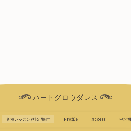
ハートグロウダンス
各種レッスン/料金/振付
Profile
Access
✉お