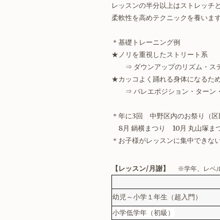
レッスンの半分以上はストレッチ
柔軟性を高めテクニックを養いま
＊基礎トレーニング例
★ノリを重視したストリート系
⇒ ダウンアップのリズム・ス
★カッコよく踊れる身体になるた
⇒ バレエポジション・ターン・
＊年に3回 中野区内のお祭り（区
8月 鍋横まつり 10月 丸山塚ま
＊お子様がレッスンに集中できな
【レッスン/月謝】
※学年、レベ
幼児～小学１年生（超入門）
小学低学年（初級）